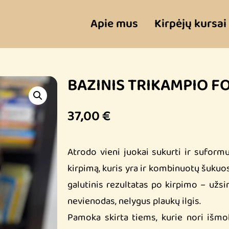
Apie mus
Kirpėjų kursai
BAZINIS TRIKAMPIO F
37,00
€
Atrodo vieni juokai sukurti ir suformu
kirpimą, kuris yra ir kombinuotų šukuo
galutinis rezultatas po kirpimo – užsir
nevienodas, nelygus plaukų ilgis.
Pamoka skirta tiems, kurie nori išmokt