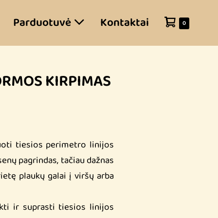
Parduotuvė
Kontaktai
0
ORMOS KIRPIMAS
oti tiesios perimetro linijos
senų pagrindas, tačiau dažnas
ietę plaukų galai į viršų arba
i ir suprasti tiesios linijos