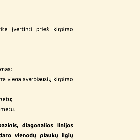
rite įvertinti prieš kirpimo
ymas;
yra viena svarbiausių kirpimo
metu;
o metu.
inis, diagonalios linijos
daro vienodų plaukų ilgių