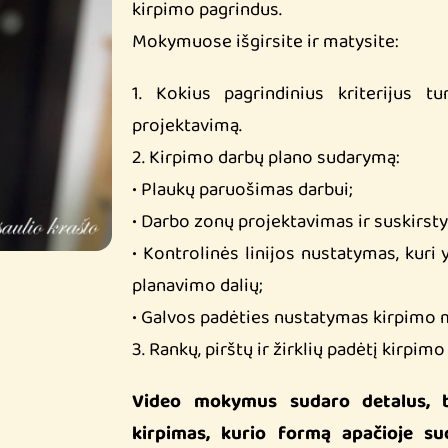
kirpimo pagrindus.
Mokymuose išgirsite ir matysite:
1. Kokius pagrindinius kriterijus tu
projektavimą.
2. Kirpimo darbų plano sudarymą:
• Plaukų paruošimas darbui;
• Darbo zonų projektavimas ir suskirst
• Kontrolinės linijos nustatymas, kuri 
planavimo dalių;
• Galvos padėties nustatymas kirpimo 
3. Rankų, pirštų ir žirklių padėtį kirpim
Video mokymus sudaro detalus, baz
kirpimas, kurio formą apačioje su