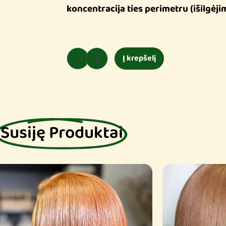
koncentracija ties perimetru (išilgėjim
Į krepšelį
Susiję Produktai